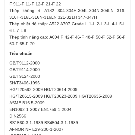
F 911-F 11-F 12-F 21-F 22
Thép không rỉ: A182 304-304H-304L-304N-304LN 316-
316H-316L-316N-316LN 321-321H 347-347H
Thép nhiệt độ thấp: A522 A707 Grade L 1-L 2-L 3-L 4-L 5-L
6-L 7-L 8
Thép tính năng cao: A694 F 42-F 46-F 48-F 50-F 52-F 56-F
60-F 65-F 70
Tiêu chuẩn
GB/T9112-2000
GB/T9114-2000
GB/T9124-2000
SH/T3406-1996
HG/T20592-2009 HG/T20614-2009
HG/T20615-2009 HG/T20623-2009 HG/T20635-2009
ASME B16.5-2009
EN1092-1-2007 EN1759-1-2004
DIN2566
BS1560-3.1-1989 BS4504-3.1-1989
AFNOR NF E29-200-1-2007