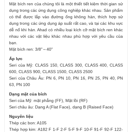
Mặt bích ren của chúng tôi là một thiết tiết kiệm thời gian sử
dụng trong các ứng dụng công nghiệp khác nhau. Sản phẩm
có thể được lắp vào đường ống không hàn, thích hợp sử
dụng trong các ứng dụng áp suất rất cao, và tại các khu vực
dễ nổ khi hàn. Ahad có nhiều loại kích cỡ mặt bích ren khác
nhau với các vật liệu khác nhau phù hợp với yêu cầu của
bạn.
Mặt bích ren: 3/8"～40"
Áp lực
Seri của Mỹ: CLASS 150, CLASS 300, CLASS 400, CLASS
600, CLASS 900, CLASS 1500, CLASS 2500
Seri của Châu Âu: PN 6, PN 10, PN 16, PN 25, PN 40, PN
63, PN 100
Dạng mặt của bích
Seri của Mỹ: mặt phẳng (FF), Mặt lồi (RF)
Seri châu âu: Dạng A (Flat Face), dạng B (Raised Face)
Nguyên liệu
Thép các bon: A105
Thép hợp kim: A182 F 1-F 2-F 5-F 9-F 10-F 91-F 92-F 122-