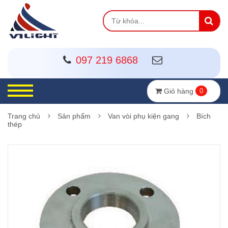
097 219 6868
Giỏ hàng
0
Trang chủ
Sản phẩm
Van vòi phụ kiện gang
Bích
thép