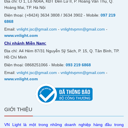
Địa chỉ: Ô 1, Lô N04A, KĐT Đền Lừ II, P. Hoàng Văn Thụ, Q.
Hoàng Mai, TP. Hà Nội
Điện thoại: (+8424) 3634 3808 / 3634 3902 - Mobile:
097 219
6868
Email:
vnlight.jsc@gmail.com
-
vnlightvpmn@gmail.com
-
www.vnlight.com
Chi nhánh Miền Nam:
Địa chỉ: A4 Hẻm 87/31 Nguyễn Sỹ Sách, P. 15, Q. Tân Bình, TP.
Hồ Chí Minh
Điện thoại: 0868251066 - Mobile:
093 219 6868
Email:
vnlight.jsc@gmail.com
-
vnlightvpmn@gmail.com
-
www.vnlight.com
GIỚI THIỆU
VN Light là một trong những doanh nghiệp hàng đầu trong