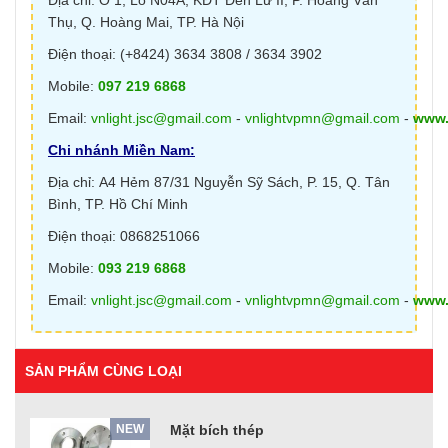
Địa chỉ: Ô 1, Lô N04A, KĐT Đền Lừ II, P. Hoàng Văn
Thụ, Q. Hoàng Mai, TP. Hà Nội
Điện thoại: (+8424) 3634 3808 / 3634 3902
Mobile:
097 219 6868
Email:
vnlight.jsc@gmail.com
-
vnlightvpmn@gmail.com
-
www.
Chi nhánh Miền Nam:
Địa chỉ: A4 Hẻm 87/31 Nguyễn Sỹ Sách, P. 15, Q. Tân
Bình, TP. Hồ Chí Minh
Điện thoại: 0868251066
Mobile:
093 219 6868
Email:
vnlight.jsc@gmail.com
-
vnlightvpmn@gmail.com
-
www.
SẢN PHẨM CÙNG LOẠI
NEW
Mặt bích thép