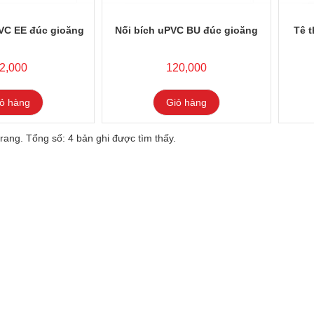
VC EE đúc gioăng
Nối bích uPVC BU đúc gioăng
Tê 
2,000
120,000
ỏ hàng
Giỏ hàng
rang. Tổng số: 4 bản ghi được tìm thấy.