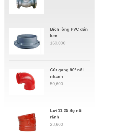
Bích lồng PVC dán
keo
160,000
Cút gang 90º nối
nhanh
50,600
Lơi 11.25 độ nối
rãnh
28,600