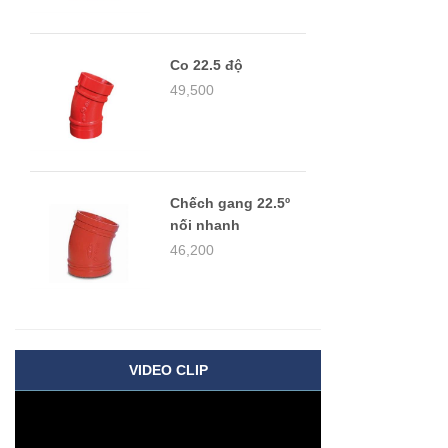
Co 22.5 độ
49,500
Chếch gang 22.5º
nối nhanh
46,200
VIDEO CLIP