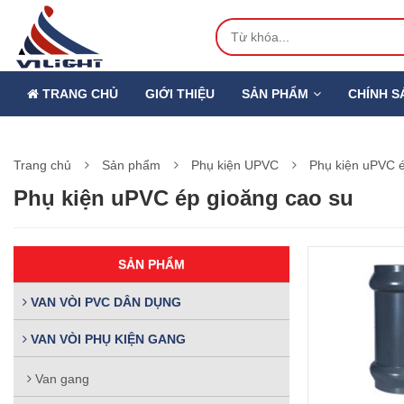
TRANG CHỦ
GIỚI THIỆU
SẢN PHẨM
CHÍNH S
Trang chủ
Sản phẩm
Phụ kiện UPVC
Phụ kiện uPVC é
Phụ kiện uPVC ép gioăng cao su
SẢN PHẨM
VAN VÒI PVC DÂN DỤNG
VAN VÒI PHỤ KIỆN GANG
Van gang