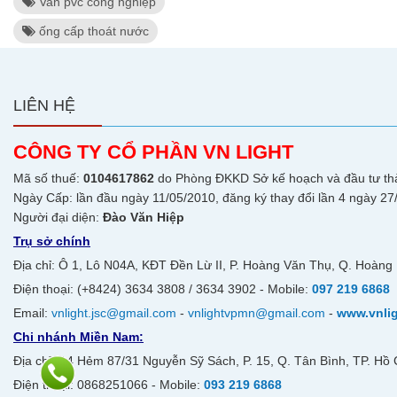
Van pvc công nghiệp
ống cấp thoát nước
LIÊN HỆ
CÔNG TY CỔ PHẦN VN LIGHT
Mã số thuế:
0104617862
do Phòng ĐKKD Sở kế hoạch và đầu tư th
Ngày Cấp: lần đầu ngày 11/05/2010, đăng ký thay đổi lần 4 ngày 27
Người đại diện:
Đào Văn Hiệp
Trụ sở chính
Địa chỉ: Ô 1, Lô N04A, KĐT Đền Lừ II, P. Hoàng Văn Thụ, Q. Hoàng 
Điện thoại: (+8424) 3634 3808 / 3634 3902 - Mobile:
097 219 6868
Email:
vnlight.jsc@gmail.com
-
vnlightvpmn@gmail.com
-
www.vnli
Chi nhánh Miền Nam:
Địa chỉ: A4 Hẻm 87/31 Nguyễn Sỹ Sách, P. 15, Q. Tân Bình, TP. Hồ 
Điện thoại: 0868251066 - Mobile:
093 219 6868