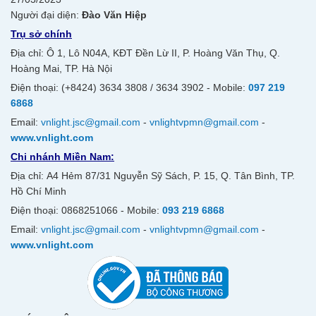
Người đại diện:
Đào Văn Hiệp
Trụ sở chính
Địa chỉ: Ô 1, Lô N04A, KĐT Đền Lừ II, P. Hoàng Văn Thụ, Q.
Hoàng Mai, TP. Hà Nội
Điện thoại: (+8424) 3634 3808 / 3634 3902 - Mobile:
097 219
6868
Email:
vnlight.jsc@gmail.com
-
vnlightvpmn@gmail.com
-
www.vnlight.com
Chi nhánh Miền Nam:
Địa chỉ: A4 Hẻm 87/31 Nguyễn Sỹ Sách, P. 15, Q. Tân Bình, TP.
Hồ Chí Minh
Điện thoại: 0868251066 - Mobile:
093 219 6868
Email:
vnlight.jsc@gmail.com
-
vnlightvpmn@gmail.com
-
www.vnlight.com