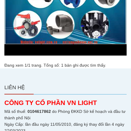
CÔNG TY CỔ PHẦN VNLIGHT | Hotline: 0908 003
959 | SẢN XUẤT THIẾT BỊ ĐIỆN NƯỚC
Đang xem 1/1 trang. Tổng số: 1 bản ghi được tìm thấy.
LIÊN HỆ
CÔNG TY CỔ PHẦN VN LIGHT
Mã số thuế:
0104617862
do Phòng ĐKKD Sở kế hoạch và đầu tư
thành phố Nội
Ngày Cấp: lần đầu ngày 11/05/2010, đăng ký thay đổi lần 4 ngày
27/03/2023