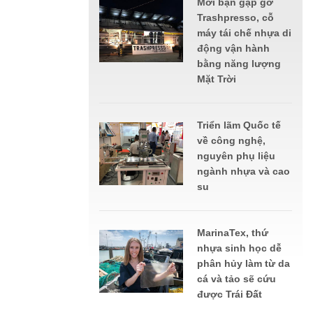
Mời bạn gặp gỡ
Trashpresso, cỗ
máy tái chế nhựa di
động vận hành
bằng năng lượng
Mặt Trời
Triển lãm Quốc tế
về công nghệ,
nguyên phụ liệu
ngành nhựa và cao
su
MarinaTex, thứ
nhựa sinh học dễ
phân hủy làm từ da
cá và tảo sẽ cứu
được Trái Đất