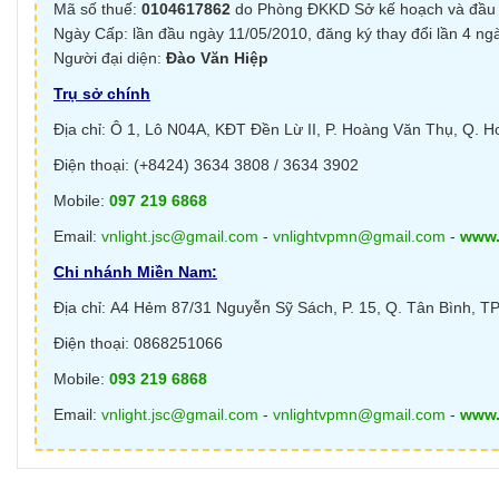
Mã số thuế:
0104617862
do Phòng ĐKKD Sở kế hoạch và đầu 
Ngày Cấp: lần đầu ngày 11/05/2010, đăng ký thay đổi lần 4 ng
Người đại diện:
Đào Văn Hiệp
Trụ sở chính
Địa chỉ: Ô 1, Lô N04A, KĐT Đền Lừ II, P. Hoàng Văn Thụ, Q. H
Điện thoại: (+8424) 3634 3808 / 3634 3902
Mobile:
097 219 6868
Email:
vnlight.jsc@gmail.com
-
vnlightvpmn@gmail.com
-
www.
Chi nhánh Miền Nam:
Địa chỉ: A4 Hẻm 87/31 Nguyễn Sỹ Sách, P. 15, Q. Tân Bình, TP
Điện thoại: 0868251066
Mobile:
093 219 6868
Email:
vnlight.jsc@gmail.com
-
vnlightvpmn@gmail.com
-
www.