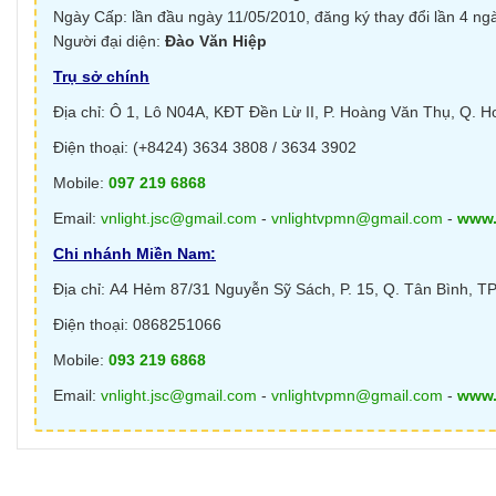
Ngày Cấp: lần đầu ngày 11/05/2010, đăng ký thay đổi lần 4 ng
Người đại diện:
Đào Văn Hiệp
Trụ sở chính
Địa chỉ: Ô 1, Lô N04A, KĐT Đền Lừ II, P. Hoàng Văn Thụ, Q. H
Điện thoại: (+8424) 3634 3808 / 3634 3902
Mobile:
097 219 6868
Email:
vnlight.jsc@gmail.com
-
vnlightvpmn@gmail.com
-
www.
Chi nhánh Miền Nam:
Địa chỉ: A4 Hẻm 87/31 Nguyễn Sỹ Sách, P. 15, Q. Tân Bình, TP
Điện thoại: 0868251066
Mobile:
093 219 6868
Email:
vnlight.jsc@gmail.com
-
vnlightvpmn@gmail.com
-
www.