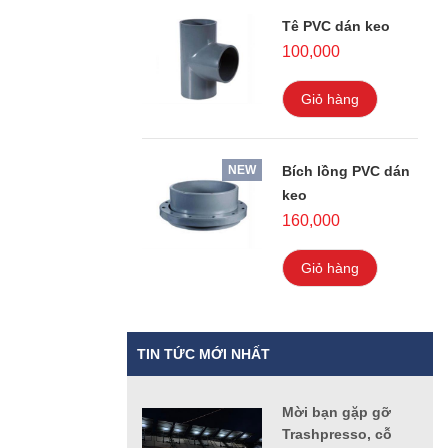
Tê PVC dán keo
100,000
Giỏ hàng
NEW
Bích lồng PVC dán
keo
160,000
Giỏ hàng
TIN TỨC MỚI NHẤT
Mời bạn gặp gỡ
Trashpresso, cỗ