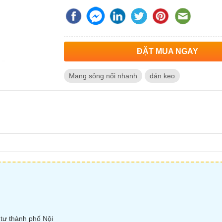
ĐẶT MUA NGAY
Mang sông nối nhanh
dán keo
tư thành phố Nội