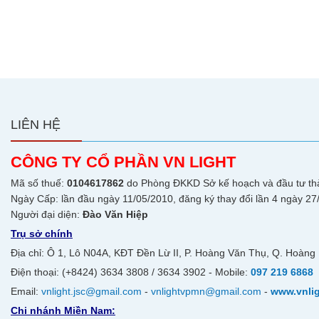
LIÊN HỆ
CÔNG TY CỔ PHẦN VN LIGHT
Mã số thuế:
0104617862
do Phòng ĐKKD Sở kế hoạch và đầu tư th
Ngày Cấp: lần đầu ngày 11/05/2010, đăng ký thay đổi lần 4 ngày 27
Người đại diện:
Đào Văn Hiệp
Trụ sở chính
Địa chỉ: Ô 1, Lô N04A, KĐT Đền Lừ II, P. Hoàng Văn Thụ, Q. Hoàng 
Điện thoại: (+8424) 3634 3808 / 3634 3902 - Mobile:
097 219 6868
Email:
vnlight.jsc@gmail.com
-
vnlightvpmn@gmail.com
-
www.vnli
Chi nhánh Miền Nam: